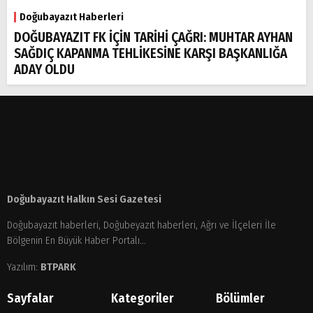
Doğubayazıt Haberleri
DOĞUBAYAZIT FK İÇİN TARİHİ ÇAĞRI: MUHTAR AYHAN
SAĞDIÇ KAPANMA TEHLİKESİNE KARŞI BAŞKANLIĞA
ADAY OLDU
Doğubayazıt Halkın Sesi Gazetesi
Doğubayazıt haberleri, Doğubeyazıt haberleri, Ağrı ve İlçeleri İle
Bölgenin En Büyük Haber Portalı...
Yazılım:
BTPARK
Sayfalar
Kategoriler
Bölümler