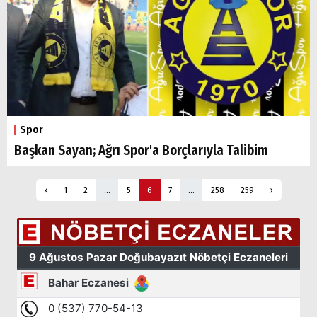
Spor
Başkan Sayan; Ağrı Spor'a Borçlarıyla Talibim
‹
1
2
...
5
6
7
...
258
259
›