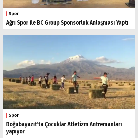
Spor
Ağrı Spor ile BC Group Sponsorluk Anlaşması Yaptı
Arama
Popüler
Aramalar:
Ağrı
Doğubayazıt
Spor
Doğubayazıt’ta Çocuklar Atletizm Antremanları
yapıyor