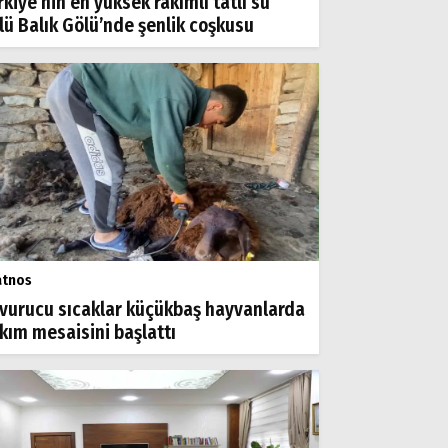
rkiye’nin en yüksek rakımlı tatlı su
lü Balık Gölü’nde şenlik coşkusu
atnos
vurucu sıcaklar küçükbaş hayvanlarda
rkım mesaisini başlattı