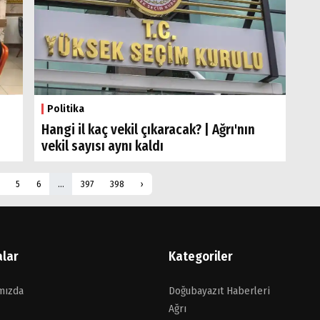
Politika
Hangi il kaç vekil çıkaracak? | Ağrı'nın
vekil sayısı aynı kaldı
5
6
...
397
398
›
alar
Kategoriler
mızda
Doğubayazıt Haberleri
Ağrı