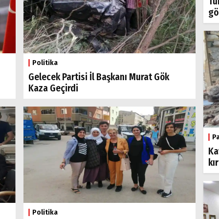
Tü
gö
Politika
Gelecek Partisi İl Başkanı Murat Gök
Kaza Geçirdi
P
Ka
kı
Politika