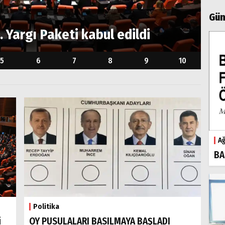
Gün
Poli
Yargı Paketi kabul edildi
OY
5
6
7
8
9
10
Ağ
BA
Politika
i
OY PUSULALARI BASILMAYA BAŞLADI