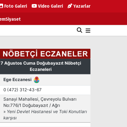
Foto Galeri
Video Galeri
Yazarlar
em
Siyaset