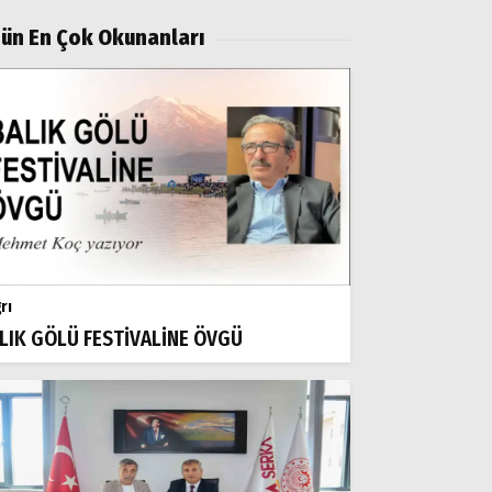
ün En Çok Okunanları
tika
 PUSULALARI BASILMAYA BAŞLADI
rı
LIK GÖLÜ FESTİVALİNE ÖVGÜ