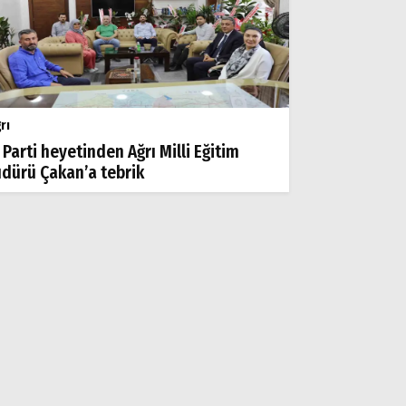
rı
 Parti heyetinden Ağrı Milli Eğitim
dürü Çakan’a tebrik