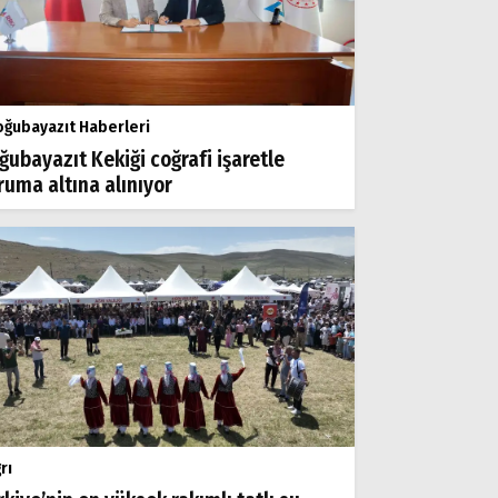
ğubayazıt Haberleri
ğubayazıt Kekiği coğrafi işaretle
ruma altına alınıyor
rı