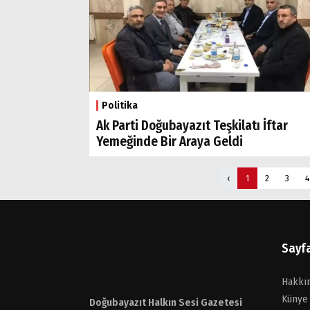
Politika
Ak Parti Doğubayazıt Teşkilatı İftar
Yemeğinde Bir Araya Geldi
‹
1
2
3
4
Sayf
Hakkı
Künye
Doğubayazıt Halkın Sesi Gazetesi