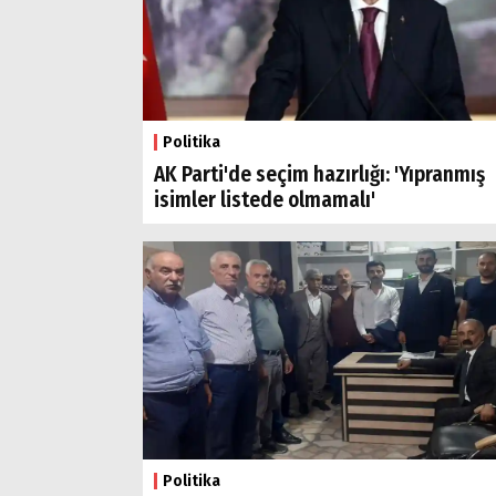
Arama
Popüler
Aramalar:
Ağrı
Politika
Doğubayazıt
AK Parti'de seçim hazırlığı: 'Yıpranmış
isimler listede olmamalı'
Politika