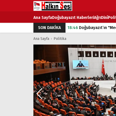
Ana Sayfa
Doğubayazıt Haberleri
Ağrı
Dinî
Poli
SON DAKİKA
18:46
Doğubayazıt’ın "Mec
07:53
Doğubayazıt’ta Ekme
Ana Sayfa
›
Politika
07:16
Doğubayazıt'ta çocuk
07:00
DEVLET ve HÜKÜME
18:29
ÇARŞI CADDESİ YAZ 