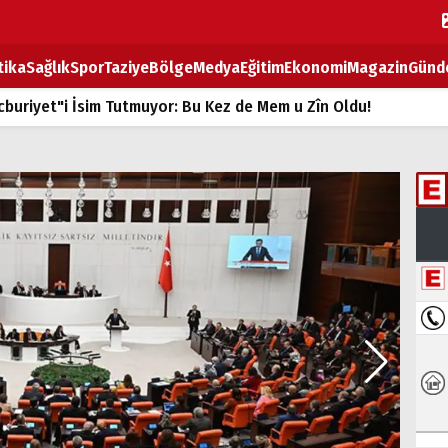
tika
Sağlık
Spor
Taziye
Bölge
Medya
Eğitim
Ekonomi
Magazin
Günd
buriyet"i İsim Tutmuyor: Bu Kez de Mem u Zîn Oldu!
k Fiyatlarına Zam
ların sırtındaki ağır yük
T
BOZ TAHTASI