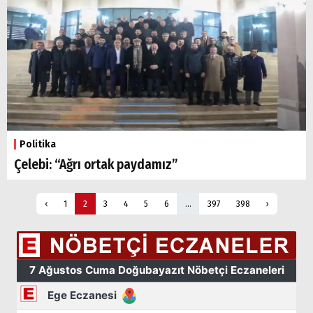
Politika
Çelebi: “Ağrı ortak paydamız”
‹
1
2
3
4
5
6
...
397
398
›