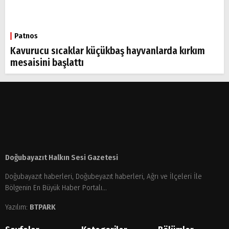
Patnos
Kavurucu sıcaklar küçükbaş hayvanlarda kırkım
mesaisini başlattı
Doğubayazıt Halkın Sesi Gazetesi
Doğubayazıt haberleri, Doğubeyazıt haberleri, Ağrı ve İlçeleri İle
Bölgenin En Büyük Haber Portalı...
Yazılım:
BTPARK