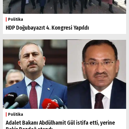
Politika
HDP Doğubayazıt 4. Kongresi Yapıldı
Arama
Popüler
Aramalar:
Ağrı
Doğubayazıt
Politika
Adalet Bakanı Abdülhamit Gül istifa etti, yerine