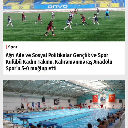
Spor
Ağrı Aile ve Sosyal Politikalar Gençlik ve Spor
Kulübü Kadın Takımı, Kahramanmaraş Anadolu
Spor’u 5-0 mağlup etti