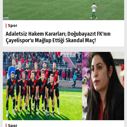
Spor
Adaletsiz Hakem Kararları; Doğubayazıt FK'nın
Arama
Çayelispor'u Mağlup Ettiği Skandal Maç!
Popüler
Aramalar:
Ağrı
Doğubayazıt
Spor