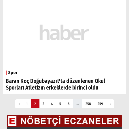
Spor
Baran Koç Doğubayazıt'ta düzenlenen Okul
Sporları Atletizm erkeklerde birinci oldu
‹
1
2
3
4
5
6
...
258
259
›