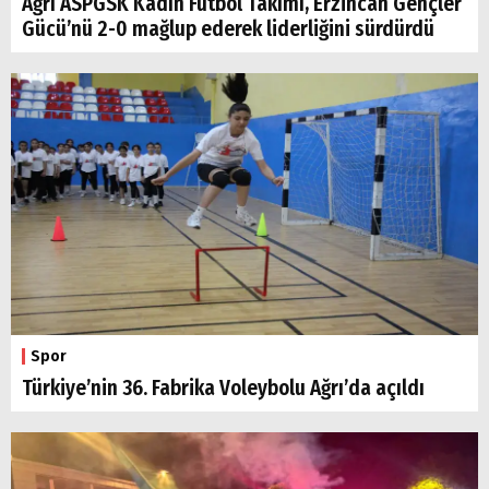
Ağrı ASPGSK Kadın Futbol Takımı, Erzincan Gençler
Gücü’nü 2-0 mağlup ederek liderliğini sürdürdü
Spor
Türkiye’nin 36. Fabrika Voleybolu Ağrı’da açıldı