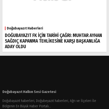
Doğubayazıt Haberleri
DOĞUBAYAZIT FK İÇİN TARİHİ ÇAĞRI: MUHTAR AYHAN
SAĞDIÇ KAPANMA TEHLİKESİNE KARŞI BAŞKANLIĞA
ADAY OLDU
Doğubayazıt Halkın Sesi Gazetesi
Doğubayazıt haberleri, Doğubeyazıt haberleri, Ağrı ve İlçeleri İle
Bölgenin En Büyük Haber Portalı...