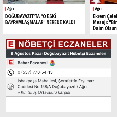
Ağrı
Ağrı
DOĞUBAYAZIT'TA "O ESKİ
Ekrem Çele
BAYRAMLAŞMALAR" NEREDE KALDI
Mesajı: "Bi
Daim Olsun
Arama
Popüler
Aramalar:
Ağrı