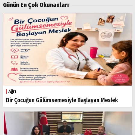
Doğubayazıt
Günün En Çok Okunanları
Ağrı
Bir Çocuğun Gülümsemesiyle Başlayan Meslek