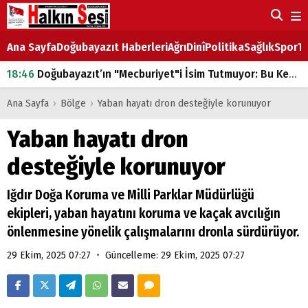
Ana Sayfa
Doğubayazıt Haberleri
Ağrı
Dinî
Politika
Sağlık
Spor
Ta
18:46
Doğubayazıt’ın "Mecburiyet"i İsim Tutmuyor: Bu Kez de Mem u Zîn Oldu!
07:53
Doğubayazıt’ta Ekmek Fiyatlarına Zam
Ana Sayfa
›
Bölge
›
Yaban hayatı dron desteğiyle korunuyor
07:16
Doğubayazıt'ta çocukların sırtındaki ağır yük
Yaban hayatı dron
07:00
DEVLET ve HÜKÜMET
desteğiyle korunuyor
18:29
ÇARŞI CADDESİ YAZ BOZ TAHTASI
Iğdır Doğa Koruma ve Milli Parklar Müdürlüğü
ekipleri, yaban hayatını koruma ve kaçak avcılığın
önlenmesine yönelik çalışmalarını dronla sürdürüyor.
•
29 Ekim, 2025 07:27
Güncelleme: 29 Ekim, 2025 07:27