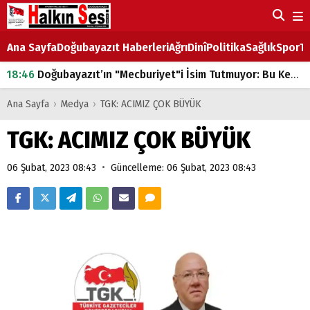
Ana Sayfa
Doğubayazıt Haberleri
Ağrı
Dinî
Politika
Sağlık
Spor
Ta
18:46
Doğubayazıt’ın "Mecburiyet"i İsim Tutmuyor: Bu Kez de Mem u Zîn Oldu!
07:53
Doğubayazıt’ta Ekmek Fiyatlarına Zam
Ana Sayfa
›
Medya
›
TGK: ACIMIZ ÇOK BÜYÜK
07:16
Doğubayazıt'ta çocukların sırtındaki ağır yük
TGK: ACIMIZ ÇOK BÜYÜK
07:00
DEVLET ve HÜKÜMET
•
06 Şubat, 2023 08:43
Güncelleme: 06 Şubat, 2023 08:43
18:29
ÇARŞI CADDESİ YAZ BOZ TAHTASI