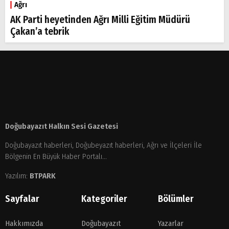
Ağrı
AK Parti heyetinden Ağrı Milli Eğitim Müdürü
Çakan’a tebrik
Doğubayazıt Halkın Sesi Gazetesi
Doğubayazıt haberleri, Doğubeyazıt haberleri, Ağrı ve İlçeleri İle
Bölgenin En Büyük Haber Portalı...
Yazılım:
BTPARK
Sayfalar
Kategoriler
Bölümler
Hakkımızda
Doğubayazıt
Yazarlar