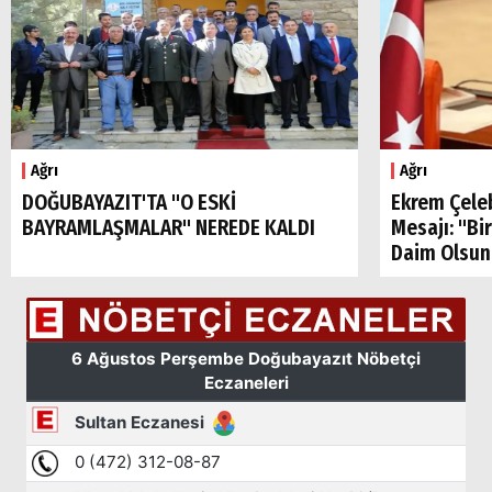
Ağrı
Ağrı
Arama
DOĞUBAYAZIT'TA "O ESKİ
Ekrem Çele
Popüler
BAYRAMLAŞMALAR" NEREDE KALDI
Mesajı: "Bi
Aramalar:
Daim Olsun
Ağrı
Doğubayazıt