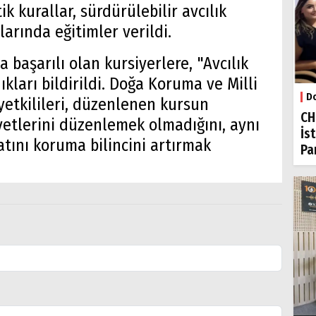
k kurallar, sürdürülebilir avcılık
arında eğitimler verildi.
 başarılı olan kursiyerlere, "Avcılık
kları bildirildi. Doğa Koruma ve Milli
Do
yetkilileri, düzenlenen kursun
CH
iyetlerini düzenlemek olmadığını, aynı
İs
ını koruma bilincini artırmak
Par