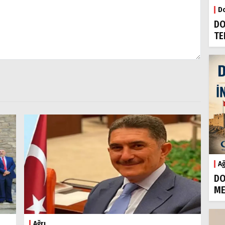
Do
DO
TE
Ağ
DO
ME
Ağrı