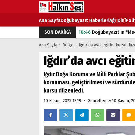
Ana Sayfa
Doğubayazıt Haberleri
Ağrı
Dinî
Poli
SON DAKİKA
18:46
Doğubayazıt’ın "Mec
07:53
Doğubayazıt’ta Ekme
Ana Sayfa
›
Bölge
›
Iğdır’da avcı eğitim kursu dü
07:16
Doğubayazıt'ta çocuk
Iğdır’da avcı eği
07:00
DEVLET ve HÜKÜME
Iğdır Doğa Koruma ve Milli Parklar Şu
18:29
ÇARŞI CADDESİ YAZ 
korunması, geliştirilmesi ve sürdürüle
kursu düzenledi.
•
10 Kasım, 2025 13:19
Güncelleme: 10 Kasım, 20