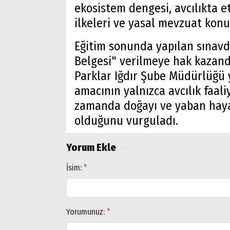
ekosistem dengesi, avcılıkta eti
ilkeleri ve yasal mevzuat konul
Eğitim sonunda yapılan sınavda
Belgesi" verilmeye hak kazandı
Parklar Iğdır Şube Müdürlüğü 
amacının yalnızca avcılık faal
zamanda doğayı ve yaban hayat
olduğunu vurguladı.
Yorum Ekle
İsim:
*
Arama
Popüler
Aramalar:
Yorumunuz:
*
Ağrı
Doğubayazıt