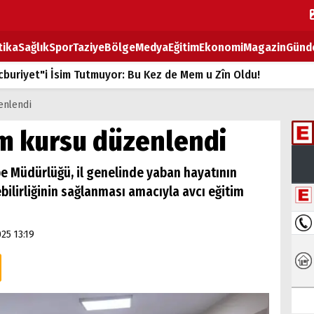
tika
Sağlık
Spor
Taziye
Bölge
Medya
Eğitim
Ekonomi
Magazin
Günd
buriyet"i İsim Tutmuyor: Bu Kez de Mem u Zîn Oldu!
k Fiyatlarına Zam
zenlendi
ların sırtındaki ağır yük
tim kursu düzenlendi
T
be Müdürlüğü, il genelinde yaban hayatının
BOZ TAHTASI
bilirliğinin sağlanması amacıyla avcı eğitim
25 13:19