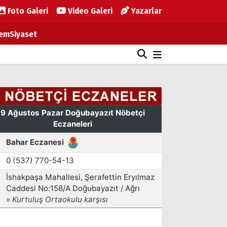
Foto Galeri
Video Galeri
Yazarlar
em
Siyaset