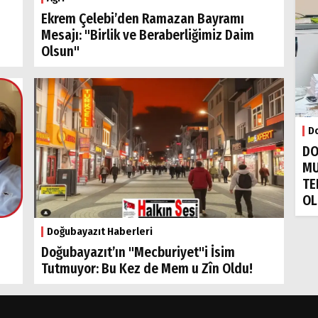
Ekrem Çelebi’den Ramazan Bayramı
Mesajı: "Birlik ve Beraberliğimiz Daim
Olsun"
Do
DO
MU
TE
OL
Doğubayazıt Haberleri
Doğubayazıt’ın "Mecburiyet"i İsim
Tutmuyor: Bu Kez de Mem u Zîn Oldu!