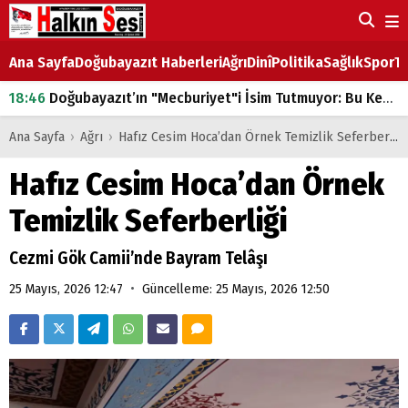
Ana Sayfa
Doğubayazıt Haberleri
Ağrı
Dinî
Politika
Sağlık
Spor
Ta
18:46
Doğubayazıt’ın "Mecburiyet"i İsim Tutmuyor: Bu Kez de Mem u Zîn Oldu!
07:53
Doğubayazıt’ta Ekmek Fiyatlarına Zam
Ana Sayfa
›
Ağrı
›
Hafız Cesim Hoca’dan Örnek Temizlik Seferberliği
07:16
Doğubayazıt'ta çocukların sırtındaki ağır yük
Hafız Cesim Hoca’dan Örnek
07:00
DEVLET ve HÜKÜMET
Temizlik Seferberliği
18:29
ÇARŞI CADDESİ YAZ BOZ TAHTASI
Cezmi Gök Camii’nde Bayram Telâşı
•
25 Mayıs, 2026 12:47
Güncelleme: 25 Mayıs, 2026 12:50