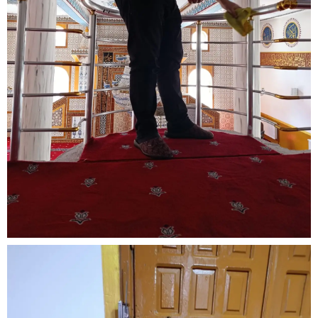
Arama
Popüler
Aramalar:
Ağrı
Doğubayazıt