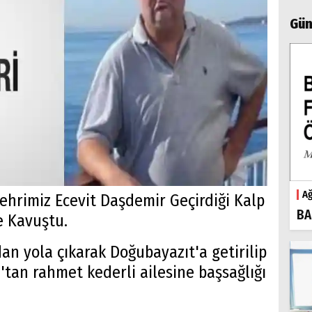
Gün
Ağ
hrimiz Ecevit Daşdemir Geçirdiği Kalp
BA
e Kavuştu.
n yola çıkarak Doğubayazıt'a getirilip
tan rahmet kederli ailesine başsağlığı