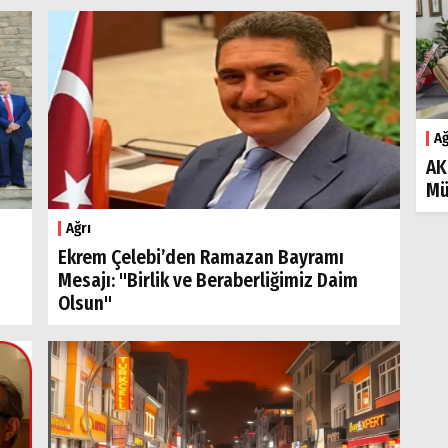
Ağ
AK
Mü
Ağrı
Ekrem Çelebi’den Ramazan Bayramı
Mesajı: "Birlik ve Beraberliğimiz Daim
Olsun"