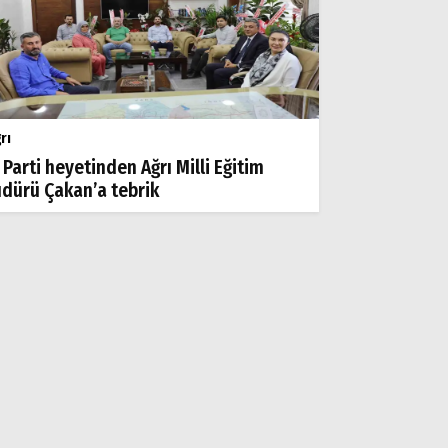
rı
 Parti heyetinden Ağrı Milli Eğitim
dürü Çakan’a tebrik