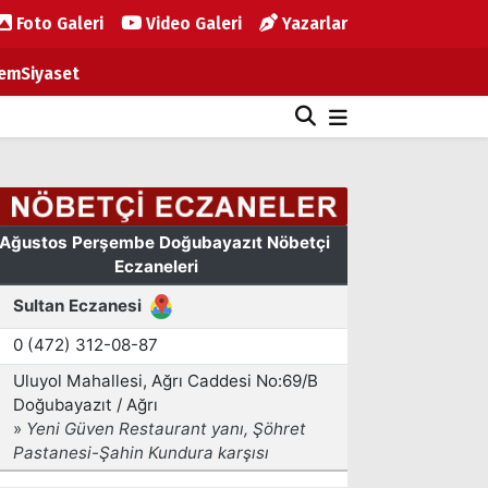
Foto Galeri
Video Galeri
Yazarlar
em
Siyaset