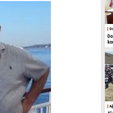
Do
Do
ko
Ağ