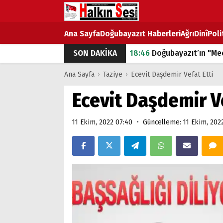
Ana Sayfa
Doğubayazıt Haberleri
Ağrı
Dinî
Poli
SON DAKİKA
18:46
Doğubayazıt’ın "Mec
07:53
Doğubayazıt’ta Ekme
Ana Sayfa
›
Taziye
›
Ecevit Daşdemir Vefat Etti
07:16
Doğubayazıt'ta çocuk
Ecevit Daşdemir Ve
07:00
DEVLET ve HÜKÜME
•
11 Ekim, 2022 07:40
Güncelleme: 11 Ekim, 202
18:29
ÇARŞI CADDESİ YAZ 