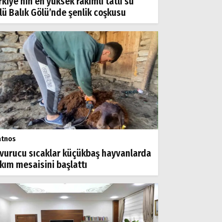
rkiye’nin en yüksek rakımlı tatlı su
lü Balık Gölü’nde şenlik coşkusu
atnos
vurucu sıcaklar küçükbaş hayvanlarda
rkım mesaisini başlattı