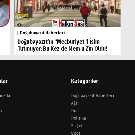
Doğubayazıt Haberleri
Doğubayazıt’ın "Mecburiyet"i İsim
Tutmuyor: Bu Kez de Mem u Zîn Oldu!
alar
Kategoriler
mızda
Doğubayazıt Haberleri
Ağrı
m
Dinî
Politika
Sağlık
Spor