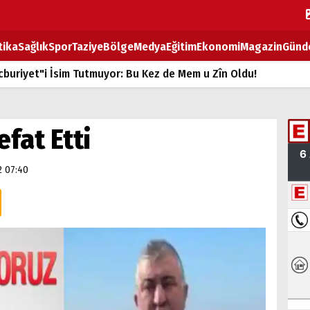
tika
Sağlık
Spor
Taziye
Bölge
Medya
Eğitim
Ekonomi
Magazin
Günd
buriyet"i İsim Tutmuyor: Bu Kez de Mem u Zîn Oldu!
k Fiyatlarına Zam
ların sırtındaki ağır yük
fat Etti
T
2 07:40
BOZ TAHTASI