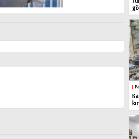
Tü
gö
P
Ka
kı