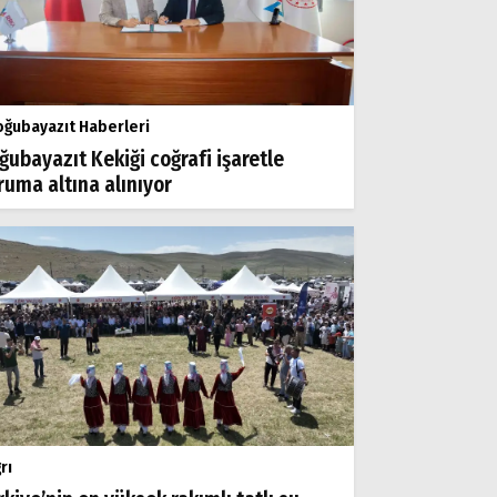
ğubayazıt Haberleri
ğubayazıt Kekiği coğrafi işaretle
ruma altına alınıyor
rı