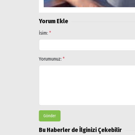
Popüler
Aramalar:
Yorum Ekle
Ağrı
Doğubayazıt
İsim:
*
Yorumunuz:
*
Gönder
Bu Haberler de İlginizi Çekebilir