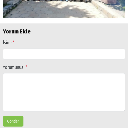
Yorum Ekle
İsim:
*
Yorumunuz:
*
Arama
Gönder
Popüler