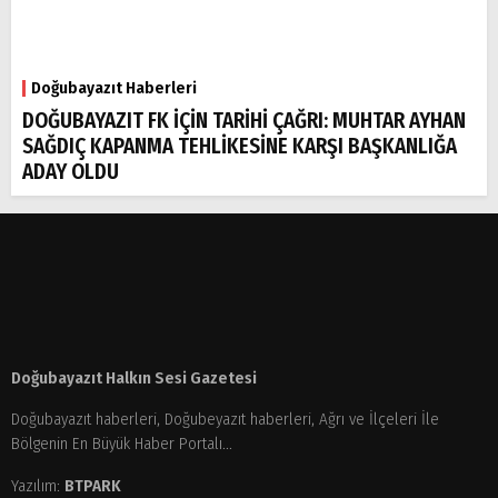
Doğubayazıt Haberleri
DOĞUBAYAZIT FK İÇİN TARİHİ ÇAĞRI: MUHTAR AYHAN
SAĞDIÇ KAPANMA TEHLİKESİNE KARŞI BAŞKANLIĞA
ADAY OLDU
Doğubayazıt Halkın Sesi Gazetesi
Doğubayazıt haberleri, Doğubeyazıt haberleri, Ağrı ve İlçeleri İle
Bölgenin En Büyük Haber Portalı...
Yazılım:
BTPARK