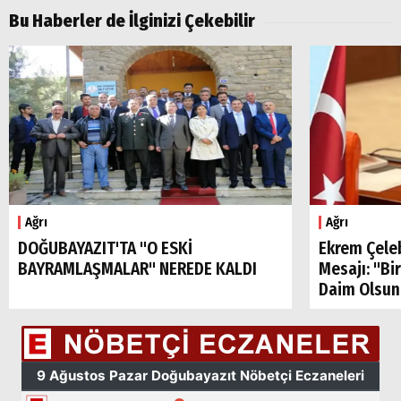
Aramalar:
Bu Haberler de İlginizi Çekebilir
Ağrı
Doğubayazıt
Ağrı
Ağrı
DOĞUBAYAZIT'TA "O ESKİ
Ekrem Çele
BAYRAMLAŞMALAR" NEREDE KALDI
Mesajı: "Bi
Daim Olsun