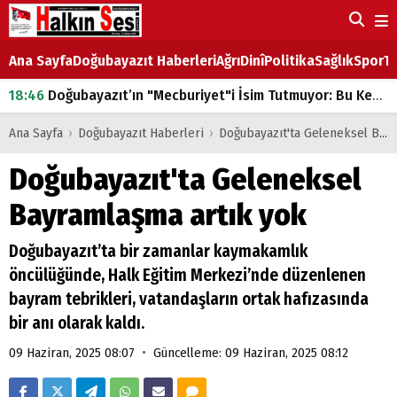
Ana Sayfa
Doğubayazıt Haberleri
Ağrı
Dinî
Politika
Sağlık
Spor
Ta
18:46
Doğubayazıt’ın "Mecburiyet"i İsim Tutmuyor: Bu Kez de Mem u Zîn Oldu!
07:53
Doğubayazıt’ta Ekmek Fiyatlarına Zam
Ana Sayfa
›
Doğubayazıt Haberleri
›
Doğubayazıt'ta Geleneksel Bayramlaşma artık yok
07:16
Doğubayazıt'ta çocukların sırtındaki ağır yük
Doğubayazıt'ta Geleneksel
07:00
DEVLET ve HÜKÜMET
Bayramlaşma artık yok
18:29
ÇARŞI CADDESİ YAZ BOZ TAHTASI
Doğubayazıt’ta bir zamanlar kaymakamlık
öncülüğünde, Halk Eğitim Merkezi’nde düzenlenen
bayram tebrikleri, vatandaşların ortak hafızasında
bir anı olarak kaldı.
•
09 Haziran, 2025 08:07
Güncelleme: 09 Haziran, 2025 08:12