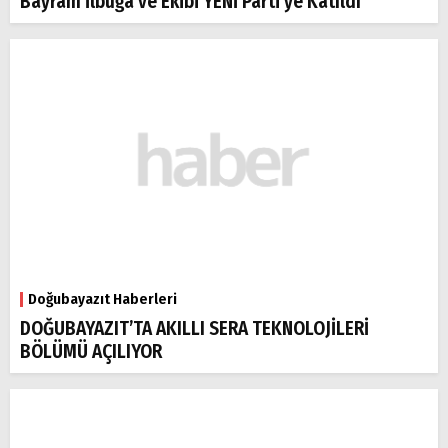
Bayram İlbuğa ve Ekibi YENİ Parti’ye Katıldı
Doğubayazıt Haberleri
DOĞUBAYAZIT’TA AKILLI SERA TEKNOLOJİLERİ
BÖLÜMÜ AÇILIYOR