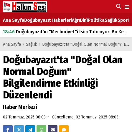
Ana Sayfa
Doğubayazıt Haberleri
Ağrı
Dinî
Politika
Sağlık
Spor
Ta
18:46
Doğubayazıt’ın "Mecburiyet"i İsim Tutmuyor: Bu Kez de Mem u Zîn Oldu!
07:53
Doğubayazıt’ta Ekmek Fiyatlarına Zam
Ana Sayfa
›
Sağlık
›
Doğubayazıt'ta "Doğal Olan Normal Doğum" Bilgilendirme Etkinliği Düzenlendi
07:16
Doğubayazıt'ta çocukların sırtındaki ağır yük
Doğubayazıt'ta "Doğal Olan
07:00
DEVLET ve HÜKÜMET
Normal Doğum"
18:29
ÇARŞI CADDESİ YAZ BOZ TAHTASI
Bilgilendirme Etkinliği
Düzenlendi
Haber Merkezi
•
02 Temmuz, 2025 08:03
Güncelleme: 02 Temmuz, 2025 08:03