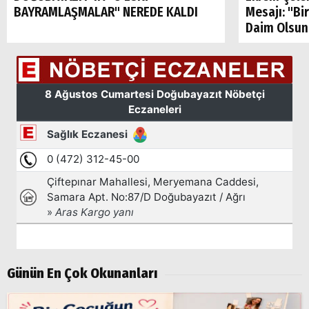
BAYRAMLAŞMALAR" NEREDE KALDI
Mesajı: "Bi
Daim Olsun
Arama
Popüler
Aramalar:
Ağrı
Doğubayazıt
Günün En Çok Okunanları