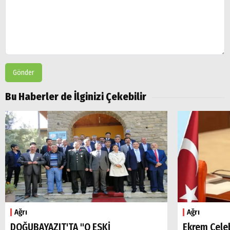
Gönder
Bu Haberler de İlginizi Çekebilir
Ağrı
Ağrı
DOĞUBAYAZIT'TA "O ESKİ
Ekrem Çele