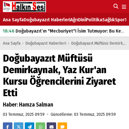
Ana Sayfa
Doğubayazıt Haberleri
Ağrı
Dinî
Politika
Sağlık
Spor
Ta
18:46
Doğubayazıt’ın "Mecburiyet"i İsim Tutmuyor: Bu Kez de Mem u Zîn Oldu!
07:53
Doğubayazıt’ta Ekmek Fiyatlarına Zam
Ana Sayfa
›
Doğubayazıt Haberleri
›
Doğubayazıt Müftüsü Demirkaynak, Yaz Kur'an Kursu Öğrencilerini Ziyaret Etti
07:16
Doğubayazıt'ta çocukların sırtındaki ağır yük
Doğubayazıt Müftüsü
07:00
DEVLET ve HÜKÜMET
Demirkaynak, Yaz Kur'an
18:29
ÇARŞI CADDESİ YAZ BOZ TAHTASI
Kursu Öğrencilerini Ziyaret
Etti
Haber: Hamza Salman
•
03 Temmuz, 2025 09:59
Güncelleme: 03 Temmuz, 2025 09:59