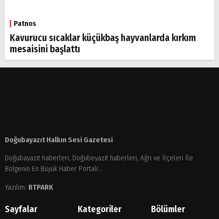
Patnos
Kavurucu sıcaklar küçükbaş hayvanlarda kırkım
mesaisini başlattı
Doğubayazıt Halkın Sesi Gazetesi
Doğubayazıt haberleri, Doğubeyazıt haberleri, Ağrı ve İlçeleri İle
Bölgenin En Büyük Haber Portalı...
Yazılım:
BTPARK
Sayfalar
Kategoriler
Bölümler