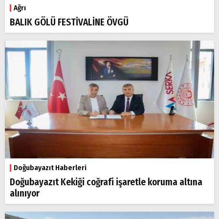
Ağrı
BALIK GÖLÜ FESTİVALİNE ÖVGÜ
Doğubayazıt Haberleri
Doğubayazıt Kekiği coğrafi işaretle koruma altına
alınıyor