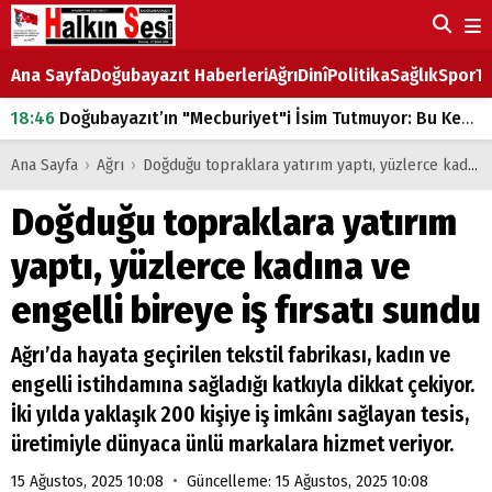
Ana Sayfa
Doğubayazıt Haberleri
Ağrı
Dinî
Politika
Sağlık
Spor
Ta
18:46
Doğubayazıt’ın "Mecburiyet"i İsim Tutmuyor: Bu Kez de Mem u Zîn Oldu!
07:53
Doğubayazıt’ta Ekmek Fiyatlarına Zam
Ana Sayfa
›
Ağrı
›
Doğduğu topraklara yatırım yaptı, yüzlerce kadına ve engelli bireye iş fırsatı sundu
07:16
Doğubayazıt'ta çocukların sırtındaki ağır yük
Doğduğu topraklara yatırım
07:00
DEVLET ve HÜKÜMET
yaptı, yüzlerce kadına ve
18:29
ÇARŞI CADDESİ YAZ BOZ TAHTASI
engelli bireye iş fırsatı sundu
Ağrı’da hayata geçirilen tekstil fabrikası, kadın ve
engelli istihdamına sağladığı katkıyla dikkat çekiyor.
İki yılda yaklaşık 200 kişiye iş imkânı sağlayan tesis,
üretimiyle dünyaca ünlü markalara hizmet veriyor.
•
15 Ağustos, 2025 10:08
Güncelleme: 15 Ağustos, 2025 10:08