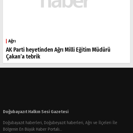
Ağrı
AK Parti heyetinden Ağrı Milli Eğitim Müdürü
Çakan’a tebrik
Doğubayazıt Halkın Sesi Gazetesi
Doğubayazıt haberleri, Doğubeyazıt haberleri, Ağrı ve İlçeleri İle
Bölgenin En Büyük Haber Portalı...