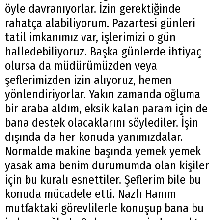
öyle davranıyorlar. İzin gerektiğinde
rahatça alabiliyorum. Pazartesi günleri
tatil imkanımız var, işlerimizi o gün
Arama
halledebiliyoruz. Başka günlerde ihtiyaç
Popüler
olursa da müdürümüzden veya
Aramalar:
şeflerimizden izin alıyoruz, hemen
Ağrı
yönlendiriyorlar. Yakın zamanda oğluma
Doğubayazıt
bir araba aldım, eksik kalan param için de
bana destek olacaklarını söylediler. İşin
dışında da her konuda yanımızdalar.
Normalde makine başında yemek yemek
yasak ama benim durumumda olan kişiler
için bu kuralı esnettiler. Şeflerim bile bu
konuda mücadele etti. Nazlı Hanım
mutfaktaki görevlilerle konuşup bana bu