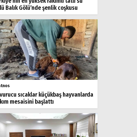
rkiye’nin en yüksek rakımlı tatlı su
lü Balık Gölü’nde şenlik coşkusu
atnos
vurucu sıcaklar küçükbaş hayvanlarda
rkım mesaisini başlattı