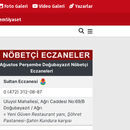
Foto Galeri
Video Galeri
Yazarlar
em
Siyaset