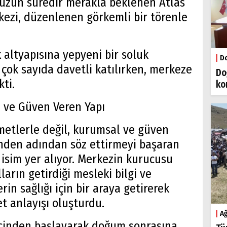
 uzun süredir merakla beklenen Atlas
ezi, düzenlenen görkemli bir törenle
 altyapısına yepyeni bir soluk
Do
 çok sayıda davetli katılırken, merkeze
Do
kti.
ko
 ve Güven Veren Yapı
metlerle değil, kurumsal ve güven
ünden adından söz ettirmeyi başaran
isim yer alıyor. Merkezin kurucusu
ların getirdiği mesleki bilgi ve
in sağlığı için bir araya getirerek
t anlayışı oluşturdu.
Ağ
ecinden başlayarak doğum sonrasına