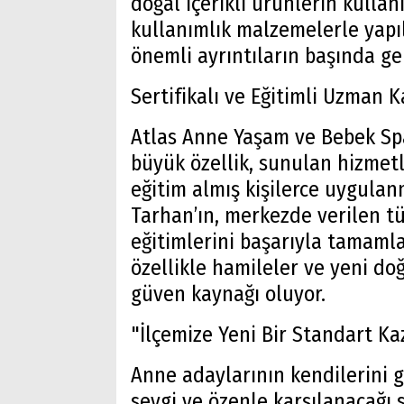
doğal içerikli ürünlerin kulla
kullanımlık malzemelerle yapıl
önemli ayrıntıların başında gel
Sertifikalı ve Eğitimli Uzman 
Atlas Anne Yaşam ve Bebek Spa
büyük özellik, sunulan hizmet
eğitim almış kişilerce uygulanm
Tarhan’ın, merkezde verilen t
Arama
eğitimlerini başarıyla tamamla
özellikle hamileler ve yeni d
Popüler
Aramalar:
güven kaynağı oluyor.
Ağrı
Doğubayazıt
"İlçemize Yeni Bir Standart K
Anne adaylarının kendilerini 
sevgi ve özenle karşılanacağı 