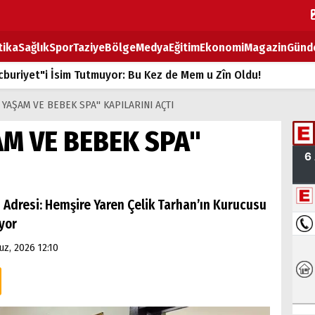
tika
Sağlık
Spor
Taziye
Bölge
Medya
Eğitim
Ekonomi
Magazin
Günd
buriyet"i İsim Tutmuyor: Bu Kez de Mem u Zîn Oldu!
k Fiyatlarına Zam
 YAŞAM VE BEBEK SPA" KAPILARINI AÇTI
ların sırtındaki ağır yük
AM VE BEBEK SPA"
T
BOZ TAHTASI
 Adresi: Hemşire Yaren Çelik Tarhan’ın Kurucusu
ıyor
z, 2026 12:10