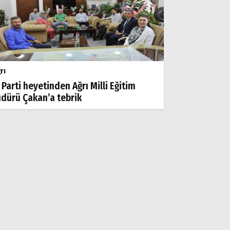
rı
 Parti heyetinden Ağrı Milli Eğitim
dürü Çakan’a tebrik