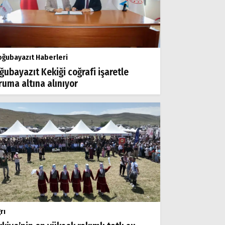
ğubayazıt Haberleri
ğubayazıt Kekiği coğrafi işaretle
ruma altına alınıyor
rı