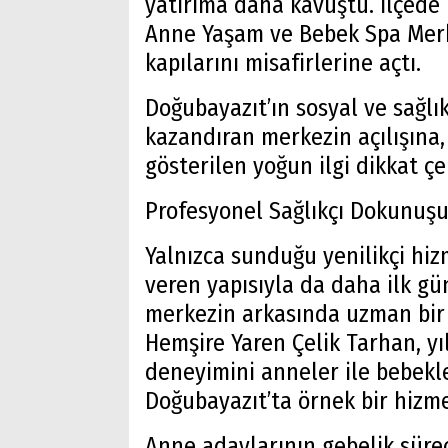
yatırıma daha kavuştu. İlçede
Anne Yaşam ve Bebek Spa Merk
kapılarını misafirlerine açtı.
Doğubayazıt’ın sosyal ve sağlık
kazandıran merkezin açılışına,
gösterilen yoğun ilgi dikkat çe
Profesyonel Sağlıkçı Dokunuşu
Yalnızca sunduğu yenilikçi hiz
veren yapısıyla da daha ilk g
merkezin arkasında uzman bir 
Hemşire Yaren Çelik Tarhan, yıl
deneyimini anneler ile bebekler
Doğubayazıt’ta örnek bir hizme
Anne adaylarının gebelik sür