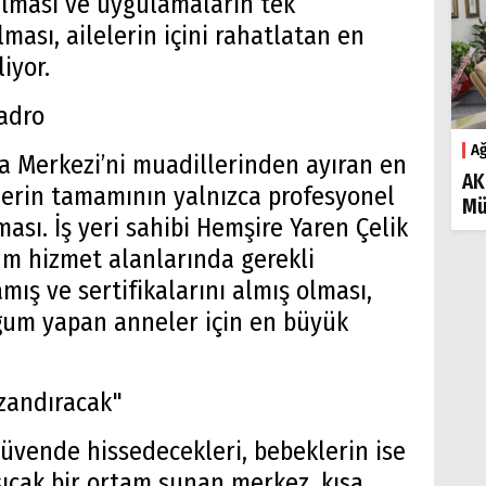
nılması ve uygulamaların tek
ması, ailelerin içini rahatlatan en
iyor.
Kadro
Ağ
 Merkezi’ni muadillerinden ayıran en
AK
lerin tamamının yalnızca profesyonel
Mü
ası. İş yeri sahibi Hemşire Yaren Çelik
üm hizmet alanlarında gerekli
mış ve sertifikalarını almış olması,
oğum yapan anneler için en büyük
azandıracak"
güvende hissedecekleri, bebeklerin ise
sıcak bir ortam sunan merkez, kısa