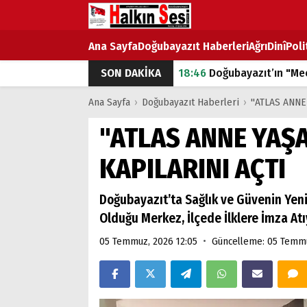
Ana Sayfa
Doğubayazıt Haberleri
Ağrı
Dinî
Poli
18:46
Doğubayazıt’ın "Mec
SON DAKİKA
07:53
Doğubayazıt’ta Ekme
Ana Sayfa
›
Doğubayazıt Haberleri
›
"ATLAS ANNE
07:16
Doğubayazıt'ta çocuk
"ATLAS ANNE YAŞ
07:00
DEVLET ve HÜKÜME
KAPILARINI AÇTI
18:29
ÇARŞI CADDESİ YAZ 
Doğubayazıt’ta Sağlık ve Güvenin Yeni
Olduğu Merkez, İlçede İlklere İmza At
•
05 Temmuz, 2026 12:05
Güncelleme: 05 Temmu