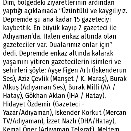
Dim, bölgedeki ziyaretlerinin ardından
yaptığı açıklamada “Üzüntülü ve kaygılıyız.
Depremde şu ana kadar 15 gazeteciyi
kaybettik. En büyük kayıp 7 gazeteci ile
Adıyaman’da. Halen enkaz altında olan
gazeteciler var. Dualarımız onlar için”
dedi. Depremde enkaz altında kalarak
yaşamını yitiren gazetecilerin isimleri ve
şehirleri şöyle: Ayşe Figen Arlı (İskenderun
Ses), Aziz Çevlik (Manşet / K. Maraş), Burak
Alkuş (Adıyaman Ses), Burak Milli (AA /
Hatay), Gökhan Aklan (İHA / Hatay),
Hidayet Özdemir (Gazeteci -
Yazar/Adıyaman), İskender Korkut (Mercan
TV/Adıyaman), İzzet Nazlı (DHA/Hatay),
Kemal Öner (Adıyaman Telgraf), Meltem