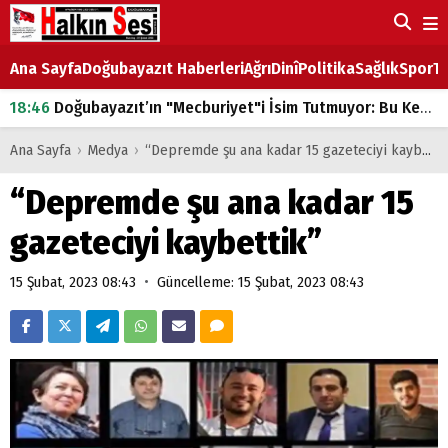
Ana Sayfa
Doğubayazıt Haberleri
Ağrı
Dinî
Politika
Sağlık
Spor
Ta
18:46
Doğubayazıt’ın "Mecburiyet"i İsim Tutmuyor: Bu Kez de Mem u Zîn Oldu!
07:53
Doğubayazıt’ta Ekmek Fiyatlarına Zam
Ana Sayfa
›
Medya
›
“Depremde şu ana kadar 15 gazeteciyi kaybettik”
07:16
Doğubayazıt'ta çocukların sırtındaki ağır yük
“Depremde şu ana kadar 15
07:00
DEVLET ve HÜKÜMET
gazeteciyi kaybettik”
18:29
ÇARŞI CADDESİ YAZ BOZ TAHTASI
•
15 Şubat, 2023 08:43
Güncelleme: 15 Şubat, 2023 08:43