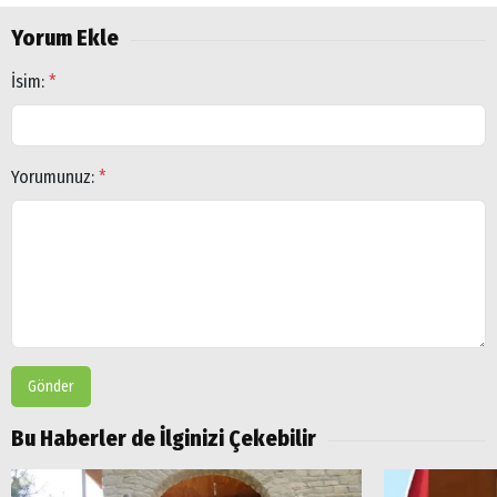
Yorum Ekle
İsim:
*
Arama
Yorumunuz:
*
Popüler
Aramalar:
Ağrı
Doğubayazıt
Gönder
Bu Haberler de İlginizi Çekebilir