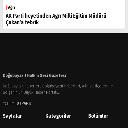
Ağrı
AK Parti heyetinden Ağrı Milli Eğitim Müdürü
Çakan’a tebrik
Doğubayazıt Halkın Sesi Gazetesi
Doğubayazıt haberleri, Doğubeyazıt haberleri, Ağrı ve İlçeleri İle
Bölgenin En Büyük Haber Portalı...
Yazılım:
BTPARK
Sayfalar
Kategoriler
Bölümler