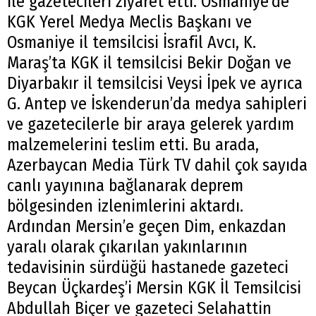
ile gazetecileri ziyaret etti. Osmaniye’de
KGK Yerel Medya Meclis Başkanı ve
Osmaniye il temsilcisi İsrafil Avcı, K.
Maraş’ta KGK il temsilcisi Bekir Doğan ve
Diyarbakır il temsilcisi Veysi İpek ve ayrıca
G. Antep ve İskenderun’da medya sahipleri
ve gazetecilerle bir araya gelerek yardım
malzemelerini teslim etti. Bu arada,
Azerbaycan Media Türk TV dahil çok sayıda
canlı yayınına bağlanarak deprem
bölgesinden izlenimlerini aktardı.
Ardından Mersin’e geçen Dim, enkazdan
yaralı olarak çıkarılan yakınlarının
tedavisinin sürdüğü hastanede gazeteci
Beycan Üçkardeş’i Mersin KGK İl Temsilcisi
Abdullah Biçer ve gazeteci Selahattin