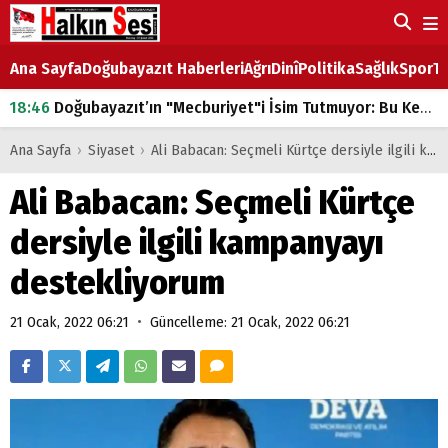
Ana Sayfa
Doğubayazıt Haberleri
Ağrı
Dinî
Politika
Sağlık
Spor
Ta
18:46
Doğubayazıt’ın "Mecburiyet"i İsim Tutmuyor: Bu Kez de Mem u Zîn Oldu!
07:53
Doğubayazıt’ta Ekmek Fiyatlarına Zam
Ana Sayfa
›
Siyaset
›
Ali Babacan: Seçmeli Kürtçe dersiyle ilgili kampanyayı destekliyorum
07:16
Doğubayazıt'ta çocukların sırtındaki ağır yük
Ali Babacan: Seçmeli Kürtçe
07:00
DEVLET ve HÜKÜMET
dersiyle ilgili kampanyayı
18:29
ÇARŞI CADDESİ YAZ BOZ TAHTASI
destekliyorum
•
21 Ocak, 2022 06:21
Güncelleme: 21 Ocak, 2022 06:21