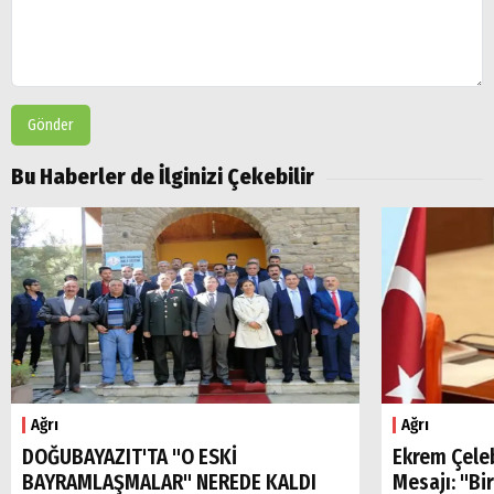
Gönder
Bu Haberler de İlginizi Çekebilir
Ağrı
Ağrı
DOĞUBAYAZIT'TA "O ESKİ
Ekrem Çele
BAYRAMLAŞMALAR" NEREDE KALDI
Mesajı: "Bi