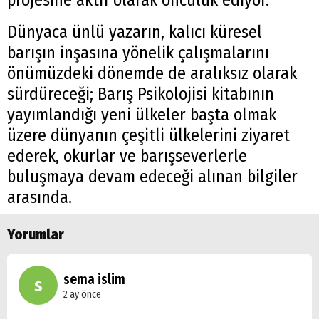
Dünyaca ünlü yazarın, kalıcı küresel
barışın inşasına yönelik çalışmalarını
önümüzdeki dönemde de aralıksız olarak
sürdüreceği; Barış Psikolojisi kitabının
yayımlandığı yeni ülkeler başta olmak
üzere dünyanın çeşitli ülkelerini ziyaret
ederek, okurlar ve barışseverlerle
buluşmaya devam edeceği alınan bilgiler
arasında.
Yorumlar
Arama
Popüler
sema islim
s
Aramalar:
2 ay önce
Ağrı
Doğubayazıt