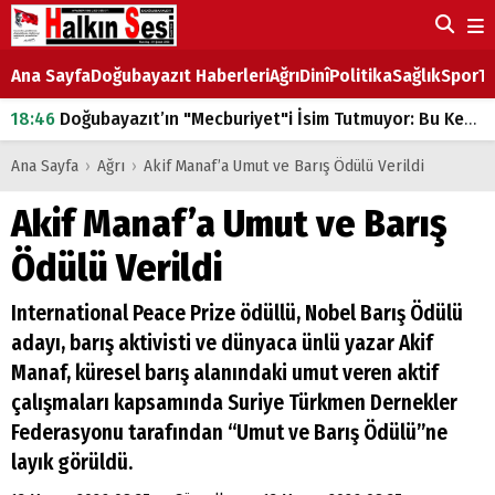
Ana Sayfa
Doğubayazıt Haberleri
Ağrı
Dinî
Politika
Sağlık
Spor
Ta
18:46
Doğubayazıt’ın "Mecburiyet"i İsim Tutmuyor: Bu Kez de Mem u Zîn Oldu!
07:53
Doğubayazıt’ta Ekmek Fiyatlarına Zam
Ana Sayfa
›
Ağrı
›
Akif Manaf’a Umut ve Barış Ödülü Verildi
07:16
Doğubayazıt'ta çocukların sırtındaki ağır yük
Akif Manaf’a Umut ve Barış
07:00
DEVLET ve HÜKÜMET
Ödülü Verildi
18:29
ÇARŞI CADDESİ YAZ BOZ TAHTASI
International Peace Prize ödüllü, Nobel Barış Ödülü
adayı, barış aktivisti ve dünyaca ünlü yazar Akif
Manaf, küresel barış alanındaki umut veren aktif
çalışmaları kapsamında Suriye Türkmen Dernekler
Federasyonu tarafından “Umut ve Barış Ödülü”ne
layık görüldü.