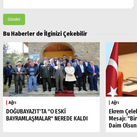
Gönder
Bu Haberler de İlginizi Çekebilir
Arama
Popüler
Aramalar:
Ağrı
Ağrı
Ağrı
Doğubayazıt
DOĞUBAYAZIT'TA "O ESKİ
Ekrem Çele
BAYRAMLAŞMALAR" NEREDE KALDI
Mesajı: "Bi
Daim Olsun