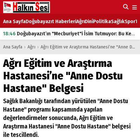
Ana Sayfa
Doğubayazıt Haberleri
Ağrı
Dinî
Politika
Sağlık
Spor
Ta
18:46
Doğubayazıt’ın "Mecburiyet"i İsim Tutmuyor: Bu Kez de Mem u Zîn Oldu!
07:53
Doğubayazıt’ta Ekmek Fiyatlarına Zam
Ana Sayfa
›
Ağrı
›
Ağrı Eğitim ve Araştırma Hastanesi’ne "Anne Dostu Hastane" Belgesi
07:16
Doğubayazıt'ta çocukların sırtındaki ağır yük
Ağrı Eğitim ve Araştırma
07:00
DEVLET ve HÜKÜMET
Hastanesi’ne "Anne Dostu
18:29
ÇARŞI CADDESİ YAZ BOZ TAHTASI
Hastane" Belgesi
Sağlık Bakanlığı tarafından yürütülen "Anne Dostu
Hastane" programı kapsamında yapılan
değerlendirmeler sonucunda, Ağrı Eğitim ve
Araştırma Hastanesi "Anne Dostu Hastane" belgesi
ile tescillendi.