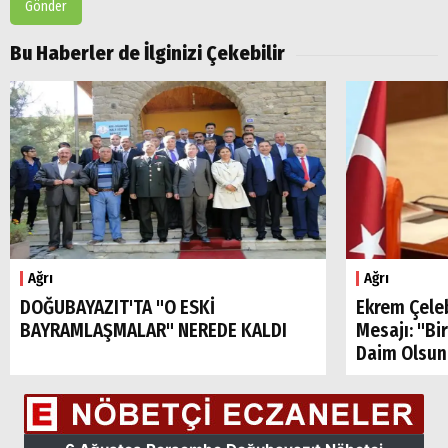
Gönder
Bu Haberler de İlginizi Çekebilir
Ağrı
Ağrı
DOĞUBAYAZIT'TA "O ESKİ
Ekrem Çele
BAYRAMLAŞMALAR" NEREDE KALDI
Mesajı: "Bi
Daim Olsun