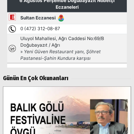
Günün En Çok Okunanları
Arama
Popüler
Aramalar:
Ağrı
Doğubayazıt