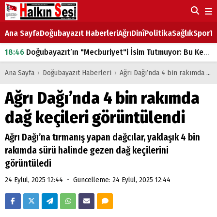
Ana Sayfa
Doğubayazıt Haberleri
Ağrı
Dinî
Politika
Sağlık
Spor
Ta
18:46
Doğubayazıt’ın "Mecburiyet"i İsim Tutmuyor: Bu Kez de Mem u Zîn Oldu!
07:53
Doğubayazıt’ta Ekmek Fiyatlarına Zam
Ana Sayfa
›
Doğubayazıt Haberleri
›
Ağrı Dağı’nda 4 bin rakımda dağ keçileri görüntülendi
07:16
Doğubayazıt'ta çocukların sırtındaki ağır yük
Ağrı Dağı’nda 4 bin rakımda
07:00
DEVLET ve HÜKÜMET
dağ keçileri görüntülendi
18:29
ÇARŞI CADDESİ YAZ BOZ TAHTASI
Ağrı Dağı’na tırmanış yapan dağcılar, yaklaşık 4 bin
rakımda sürü halinde gezen dağ keçilerini
görüntüledi
•
24 Eylül, 2025 12:44
Güncelleme: 24 Eylül, 2025 12:44