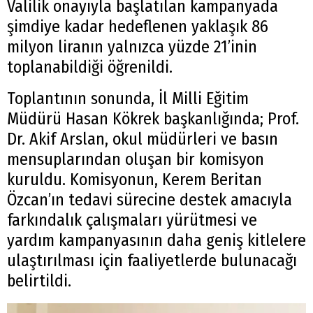
Valilik onayıyla başlatılan kampanyada
şimdiye kadar hedeflenen yaklaşık 86
milyon liranın yalnızca yüzde 21’inin
toplanabildiği öğrenildi.
Toplantının sonunda, İl Milli Eğitim
Müdürü Hasan Kökrek başkanlığında; Prof.
Dr. Akif Arslan, okul müdürleri ve basın
mensuplarından oluşan bir komisyon
kuruldu. Komisyonun, Kerem Beritan
Özcan’ın tedavi sürecine destek amacıyla
farkındalık çalışmaları yürütmesi ve
Arama
yardım kampanyasının daha geniş kitlelere
ulaştırılması için faaliyetlerde bulunacağı
Popüler
Aramalar:
belirtildi.
Ağrı
Doğubayazıt