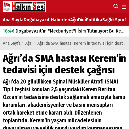
Ana Sayfa
Doğubayazıt Haberleri
Ağrı
Dinî
Politika
Sağlık
Spor
Ta
18:46
Doğubayazıt’ın "Mecburiyet"i İsim Tutmuyor: Bu Kez de Mem u Zîn Oldu!
07:53
Doğubayazıt’ta Ekmek Fiyatlarına Zam
Ana Sayfa
›
Ağrı
›
Ağrı’da SMA hastası Kerem’in tedavisi için destek çağrısı
07:16
Doğubayazıt'ta çocukların sırtındaki ağır yük
Ağrı’da SMA hastası Kerem’in
07:00
DEVLET ve HÜKÜMET
tedavisi için destek çağrısı
18:29
ÇARŞI CADDESİ YAZ BOZ TAHTASI
Ağrı’da 20 günlükken Spinal Müsküler Atrofi (SMA)
Tip 1 teşhisi konulan 2,5 yaşındaki Kerem Beritan
Özcan’ın tedavisine destek sağlamak amacıyla kamu
kurumları, akademisyenler ve basın mensupları
ortak hareket etme kararı aldı. Düzenlenen
toplantıda, Kerem’in yaşam mücadelesinin
duyurulması ve valilik onaylı yardım kampanyasının