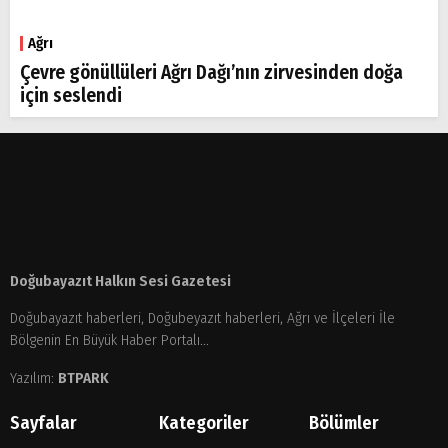
Ağrı
Çevre gönüllüleri Ağrı Dağı’nın zirvesinden doğa
için seslendi
Doğubayazıt Halkın Sesi Gazetesi
Doğubayazıt haberleri, Doğubeyazıt haberleri, Ağrı ve İlçeleri İle
Bölgenin En Büyük Haber Portalı...
Yazılım:
BTPARK
Sayfalar
Kategoriler
Bölümler