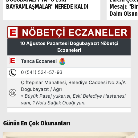
Arama
BAYRAMLAŞMALAR" NEREDE KALDI
Mesajı: "Bi
Daim Olsun
Popüler
Aramalar:
Ağrı
Doğubayazıt
Günün En Çok Okunanları