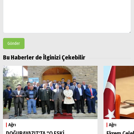
Gönder
Bu Haberler de İlginizi Çekebilir
Ağrı
Ağrı
DOĞUBAYAZIT'TA "O ESKİ
Ekrem Çele