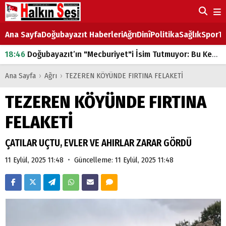
Ana Sayfa
Doğubayazıt Haberleri
Ağrı
Dinî
Politika
Sağlık
Spor
Ta
18:46
Doğubayazıt’ın "Mecburiyet"i İsim Tutmuyor: Bu Kez de Mem u Zîn Oldu!
07:53
Doğubayazıt’ta Ekmek Fiyatlarına Zam
Ana Sayfa
›
Ağrı
›
TEZEREN KÖYÜNDE FIRTINA FELAKETİ
07:16
Doğubayazıt'ta çocukların sırtındaki ağır yük
TEZEREN KÖYÜNDE FIRTINA
07:00
DEVLET ve HÜKÜMET
FELAKETİ
18:29
ÇARŞI CADDESİ YAZ BOZ TAHTASI
ÇATILAR UÇTU, EVLER VE AHIRLAR ZARAR GÖRDÜ
•
11 Eylül, 2025 11:48
Güncelleme: 11 Eylül, 2025 11:48