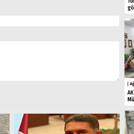
Tü
gö
Ağ
AK
Mü