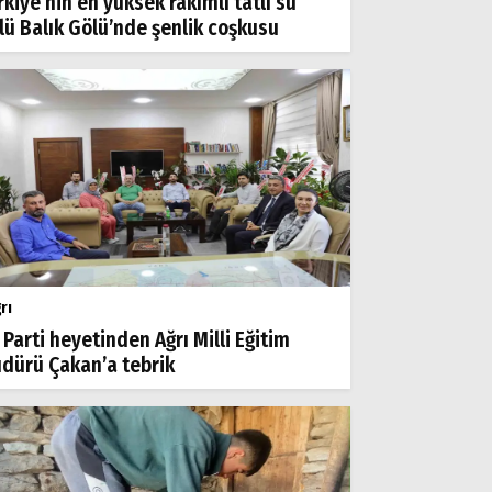
rkiye’nin en yüksek rakımlı tatlı su
lü Balık Gölü’nde şenlik coşkusu
rı
 Parti heyetinden Ağrı Milli Eğitim
dürü Çakan’a tebrik