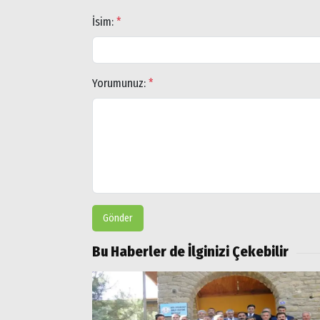
Aramalar:
İsim:
*
Ağrı
Doğubayazıt
Yorumunuz:
*
Gönder
Bu Haberler de İlginizi Çekebilir