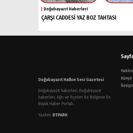
Doğubayazıt Haberleri
ÇARŞI CADDESİ YAZ BOZ TAHTASI
Sayf
Hakkı
Künye
Doğubayazıt Halkın Sesi Gazetesi
İletişi
Doğubayazıt haberleri, Doğubeyazıt
haberleri, Ağrı ve İlçeleri İle Bölgenin En
Büyük Haber Portalı...
Yazılım:
BTPARK