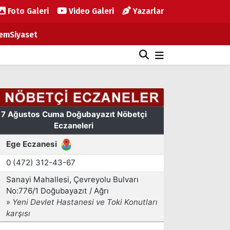
Foto Galeri
Video Galeri
Yazarlar
em
Siyaset