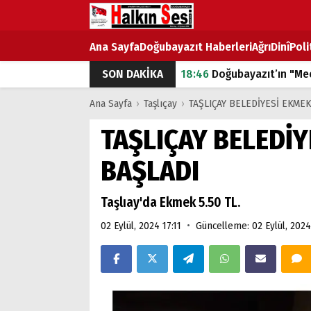
Ana Sayfa
Doğubayazıt Haberleri
Ağrı
Dinî
Poli
SON DAKİKA
18:46
Doğubayazıt’ın "Mec
07:53
Doğubayazıt’ta Ekme
Ana Sayfa
›
Taşlıçay
›
TAŞLIÇAY BELEDİYESİ EKME
07:16
Doğubayazıt'ta çocuk
TAŞLIÇAY BELEDİY
07:00
DEVLET ve HÜKÜME
BAŞLADI
18:29
ÇARŞI CADDESİ YAZ 
Taşlıay'da Ekmek 5.50 TL.
•
02 Eylül, 2024 17:11
Güncelleme: 02 Eylül, 2024