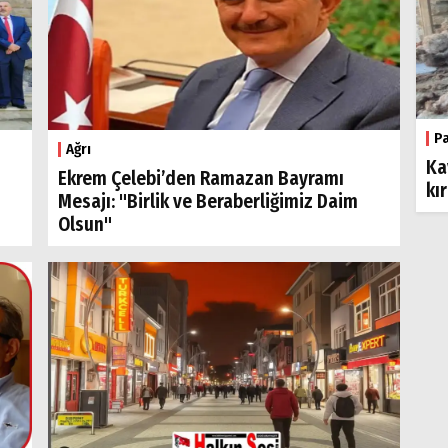
P
Ağrı
Ka
Ekrem Çelebi’den Ramazan Bayramı
kı
Mesajı: "Birlik ve Beraberliğimiz Daim
Olsun"