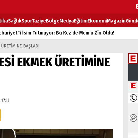
tika
Sağlık
Spor
Taziye
Bölge
Medya
Eğitim
Ekonomi
Magazin
Günd
buriyet"i İsim Tutmuyor: Bu Kez de Mem u Zîn Oldu!
k Fiyatlarına Zam
K ÜRETİMİNE BAŞLADI
ların sırtındaki ağır yük
ESİ EKMEK ÜRETİMİNE
T
BOZ TAHTASI
 17:11