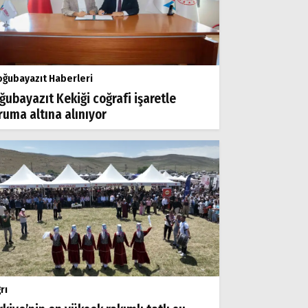
ğubayazıt Haberleri
ğubayazıt Kekiği coğrafi işaretle
ruma altına alınıyor
rı