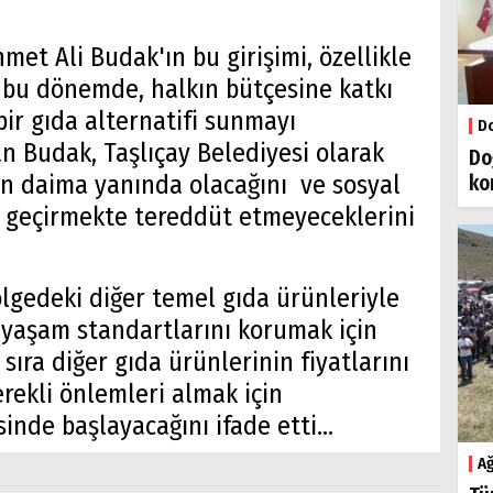
et Ali Budak'ın bu girişimi, özellikle
ı bu dönemde, halkın bütçesine katkı
bir gıda alternatifi sunmayı
Do
an Budak, Taşlıçay Belediyesi olarak
Do
ın daima yanında olacağını ve sosyal
ko
ta geçirmekte tereddüt etmeyeceklerini
gedeki diğer temel gıda ürünleriyle
 yaşam standartlarını korumak için
sıra diğer gıda ürünlerinin fiyatlarını
rekli önlemleri almak için
nde başlayacağını ifade etti...
Ağ