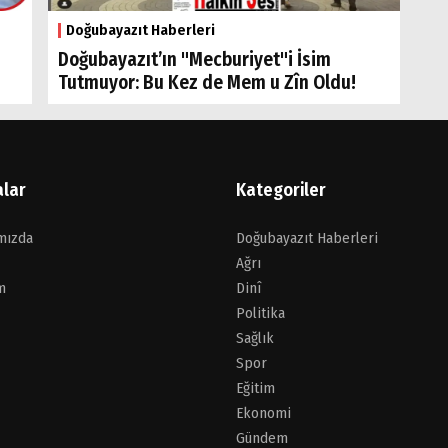
Doğubayazıt Haberleri
Doğubayazıt’ın "Mecburiyet"i İsim
Tutmuyor: Bu Kez de Mem u Zîn Oldu!
alar
Kategoriler
mızda
Doğubayazıt Haberleri
Ağrı
m
Dinî
Politika
Sağlık
Spor
Eğitim
Ekonomi
Gündem