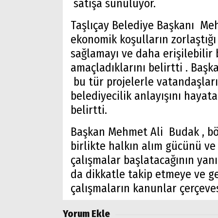
satışa sunuluyor.
Taşlıçay Belediye Başkanı Mehm
ekonomik koşulların zorlaştığ
sağlamayı ve daha erişilebilir 
amaçladıklarını belirtti . Başk
bu tür projelerle vatandaşlar
belediyecilik anlayışını haya
belirtti.
Başkan Mehmet Ali Budak , böl
birlikte halkın alım gücünü ve
çalışmalar başlatacağının yanı 
da dikkatle takip etmeye ve ge
çalışmaların kanunlar çerçevesi
Arama
Yorum Ekle
Popüler