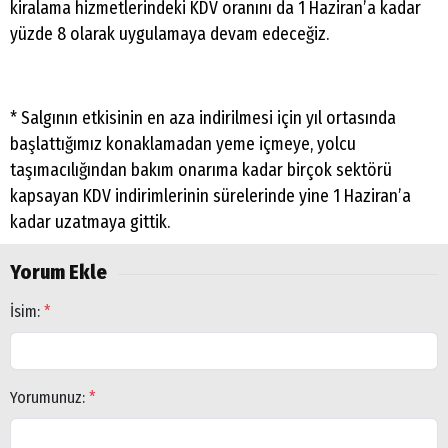
kiralama hizmetlerindeki KDV oranını da 1 Haziran’a kadar
yüzde 8 olarak uygulamaya devam edeceğiz.
* Salgının etkisinin en aza indirilmesi için yıl ortasında
başlattığımız konaklamadan yeme içmeye, yolcu
taşımacılığından bakım onarıma kadar birçok sektörü
kapsayan KDV indirimlerinin sürelerinde yine 1 Haziran’a
kadar uzatmaya gittik.
Arama
Yorum Ekle
Popüler
Aramalar:
İsim:
*
Ağrı
Doğubayazıt
Yorumunuz:
*