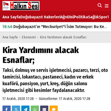
Ana Sayfa
Doğubayazıt Haberleri
Ağrı
Dinî
Politika
Sağlık
Spor
Ta
18:46
Doğubayazıt’ın "Mecburiyet"i İsim Tutmuyor: Bu Kez de Mem u Zîn Oldu!
07:53
Doğubayazıt’ta Ekmek Fiyatlarına Zam
Ana Sayfa
›
Ekonomi
›
Kira Yardımını alacak Esnaflar;
07:16
Doğubayazıt'ta çocukların sırtındaki ağır yük
Kira Yardımını alacak
07:00
DEVLET ve HÜKÜMET
Esnaflar;
18:29
ÇARŞI CADDESİ YAZ BOZ TAHTASI
Taksi, dolmuş ve servis işletmecisi, pazarcı, terzi, oto
tamircisi, lokantacı, pastaneci, kadın ve erkek
kuaförü, pansiyon, yurt, kreş, düğün salonu
işletmecisi gibi kesimler faydalanacaktır.
•
17 Aralık, 2020 17:28
Güncelleme: 17 Aralık, 2020 17:28