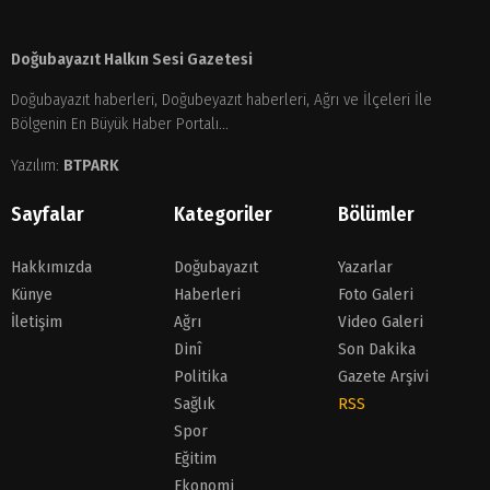
Doğubayazıt Halkın Sesi Gazetesi
Doğubayazıt haberleri, Doğubeyazıt haberleri, Ağrı ve İlçeleri İle
Bölgenin En Büyük Haber Portalı...
Yazılım:
BTPARK
Sayfalar
Kategoriler
Bölümler
Hakkımızda
Doğubayazıt
Yazarlar
Künye
Haberleri
Foto Galeri
İletişim
Ağrı
Video Galeri
Dinî
Son Dakika
Politika
Gazete Arşivi
Sağlık
RSS
Spor
Eğitim
Ekonomi