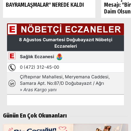
BAYRAMLAŞMALAR" NEREDE KALDI
Mesajı: "Bi
Daim Olsun
Arama
Popüler
Aramalar:
Günün En Çok Okunanları
Ağrı
Doğubayazıt