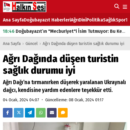
Ana Sayfa
Doğubayazıt Haberleri
Ağrı
Dinî
Politika
Sağlık
Spor
Ta
18:46
Doğubayazıt’ın "Mecburiyet"i İsim Tutmuyor: Bu Kez de Mem u Zîn Oldu!
07:53
Doğubayazıt’ta Ekmek Fiyatlarına Zam
Ana Sayfa
›
Güncel
›
Ağrı Dağında düşen turistin sağlık durumu iyi
07:16
Doğubayazıt'ta çocukların sırtındaki ağır yük
Ağrı Dağında düşen turistin
07:00
DEVLET ve HÜKÜMET
sağlık durumu iyi
18:29
ÇARŞI CADDESİ YAZ BOZ TAHTASI
Ağrı Dağı’na tırmanırken düşerek yaralanan Ukraynalı
dağcı, kendisine yardım edenlere teşekkür etti.
•
04 Ocak, 2024 04:07
Güncelleme: 08 Ocak, 2024 01:17