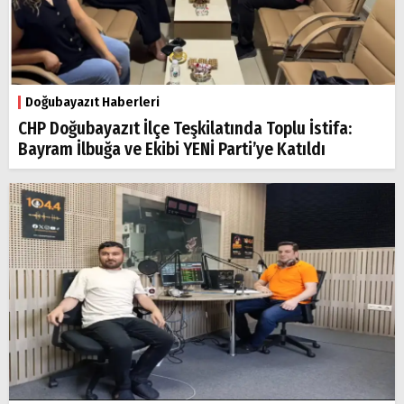
Doğubayazıt Haberleri
CHP Doğubayazıt İlçe Teşkilatında Toplu İstifa:
Bayram İlbuğa ve Ekibi YENİ Parti’ye Katıldı