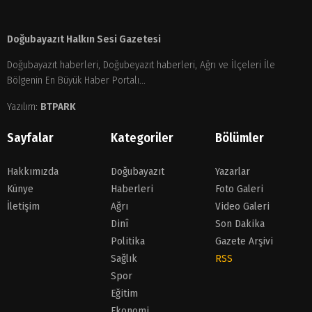
Doğubayazıt Halkın Sesi Gazetesi
Doğubayazıt haberleri, Doğubeyazıt haberleri, Ağrı ve İlçeleri İle
Bölgenin En Büyük Haber Portalı...
Yazılım:
BTPARK
Sayfalar
Kategoriler
Bölümler
Hakkımızda
Doğubayazıt
Yazarlar
Künye
Haberleri
Foto Galeri
İletişim
Ağrı
Video Galeri
Dinî
Son Dakika
Politika
Gazete Arşivi
Sağlık
RSS
Spor
Eğitim
Ekonomi