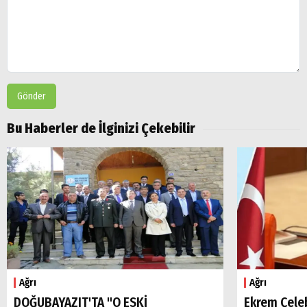
Gönder
Bu Haberler de İlginizi Çekebilir
Ağrı
Ağrı
DOĞUBAYAZIT'TA "O ESKİ
Ekrem Çele