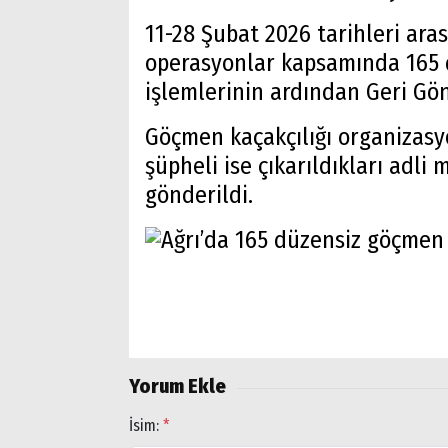
11-28 Şubat 2026 tarihleri ara
operasyonlar kapsamında 165
işlemlerinin ardından Geri Gö
Göçmen kaçakçılığı organizasy
şüpheli ise çıkarıldıkları adl
gönderildi.
Arama
Yorum Ekle
Popüler
İsim:
*
Aramalar: