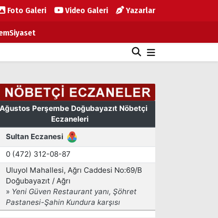
Foto Galeri
Video Galeri
Yazarlar
em
Siyaset