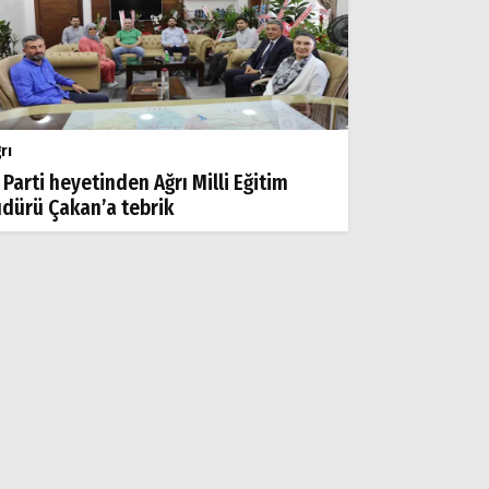
rı
 Parti heyetinden Ağrı Milli Eğitim
dürü Çakan’a tebrik