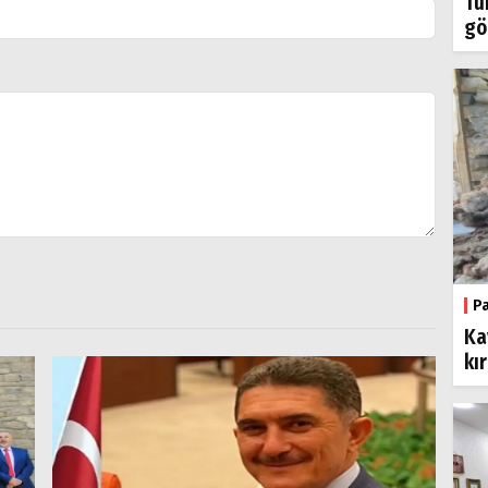
Tü
gö
P
Ka
kı