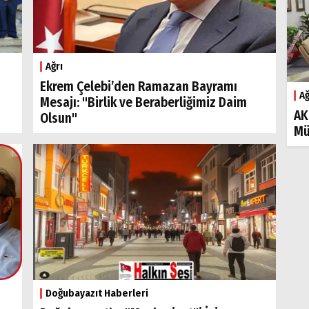
Ağrı
Ekrem Çelebi’den Ramazan Bayramı
Ağ
Mesajı: "Birlik ve Beraberliğimiz Daim
AK
Olsun"
Mü
Doğubayazıt Haberleri