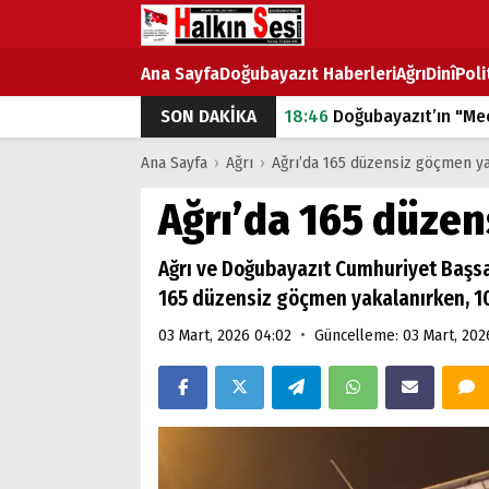
Ana Sayfa
Doğubayazıt Haberleri
Ağrı
Dinî
Poli
SON DAKİKA
18:46
Doğubayazıt’ın "Mec
07:53
Doğubayazıt’ta Ekme
Ana Sayfa
›
Ağrı
›
Ağrı’da 165 düzensiz göçmen y
07:16
Doğubayazıt'ta çocuk
Ağrı’da 165 düze
07:00
DEVLET ve HÜKÜME
Ağrı ve Doğubayazıt Cumhuriyet Başsa
18:29
ÇARŞI CADDESİ YAZ 
165 düzensiz göçmen yakalanırken, 10
•
03 Mart, 2026 04:02
Güncelleme: 03 Mart, 202