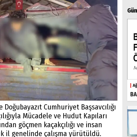
Gün
Ağ
BA
le Doğubayazıt Cumhuriyet Başsavcılığı
lığıyla Mücadele ve Hudut Kapıları
ından göçmen kaçakçılığı ve insan
k il genelinde çalışma yürütüldü.