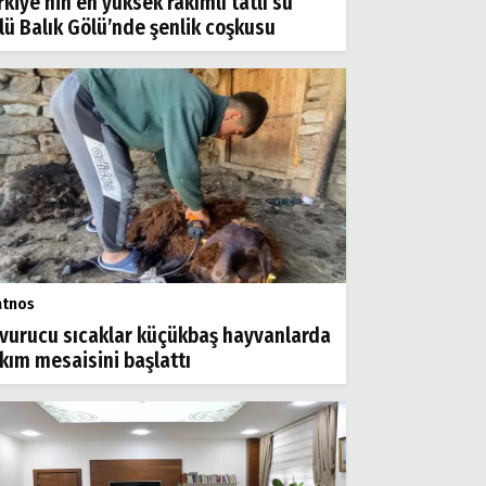
rkiye’nin en yüksek rakımlı tatlı su
lü Balık Gölü’nde şenlik coşkusu
atnos
vurucu sıcaklar küçükbaş hayvanlarda
rkım mesaisini başlattı