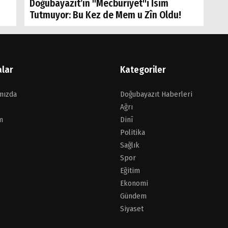
Doğubayazıt’ın "Mecburiyet"i İsim
Tutmuyor: Bu Kez de Mem u Zîn Oldu!
alar
Kategoriler
mızda
Doğubayazıt Haberleri
Ağrı
m
Dinî
Politika
Sağlık
Spor
Eğitim
Ekonomi
Gündem
Siyaset