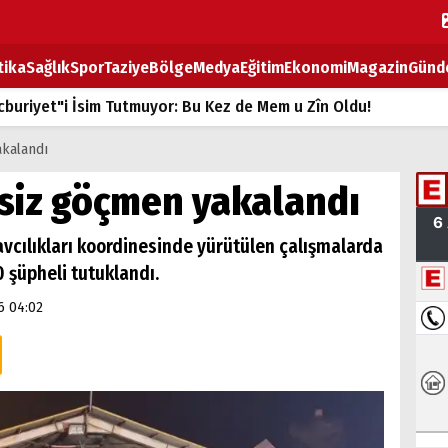
tika
Sağlık
Spor
Taziye
Bölge
Medya
Eğitim
Ekonomi
Magazin
Günd
buriyet"i İsim Tutmuyor: Bu Kez de Mem u Zîn Oldu!
k Fiyatlarına Zam
akalandı
ların sırtındaki ağır yük
nsiz göçmen yakalandı
T
vcılıkları koordinesinde yürütülen çalışmalarda
BOZ TAHTASI
 şüpheli tutuklandı.
6 04:02