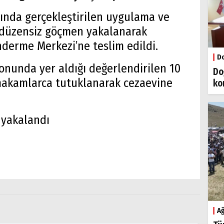
sında gerçekleştirilen uygulama ve
 düzensiz göçmen yakalanarak
nderme Merkezi’ne teslim edildi.
Do
onunda yer aldığı değerlendirilen 10
Do
i makamlarca tutuklanarak cezaevine
ko
Ağ