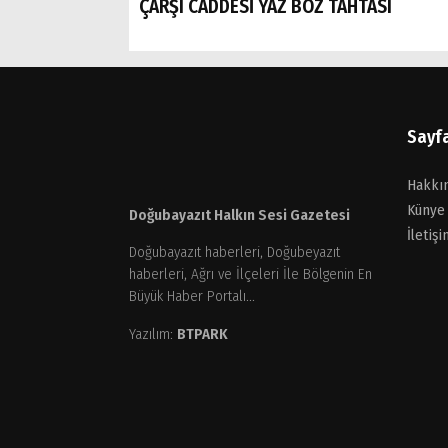
ÇARŞI CADDESİ YAZ BOZ TAHTASI
Sayf
Hakkı
Künye
Doğubayazıt Halkın Sesi Gazetesi
İletişi
Doğubayazıt haberleri, Doğubeyazıt
haberleri, Ağrı ve İlçeleri İle Bölgenin En
Büyük Haber Portalı...
Yazılım:
BTPARK