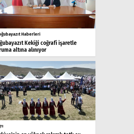
ğubayazıt Haberleri
ğubayazıt Kekiği coğrafi işaretle
ruma altına alınıyor
rı