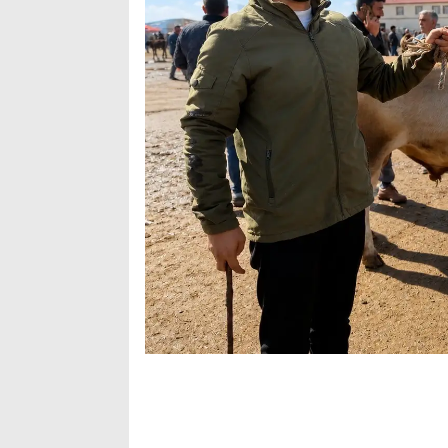
Arama
Popüler
Aramalar:
Ağrı
Doğubayazıt