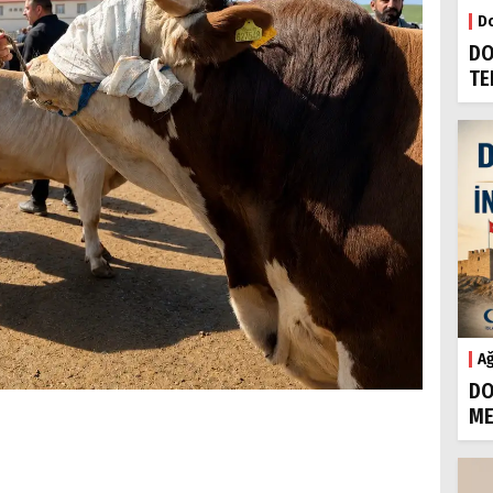
Do
DO
TE
Ağ
DO
ME