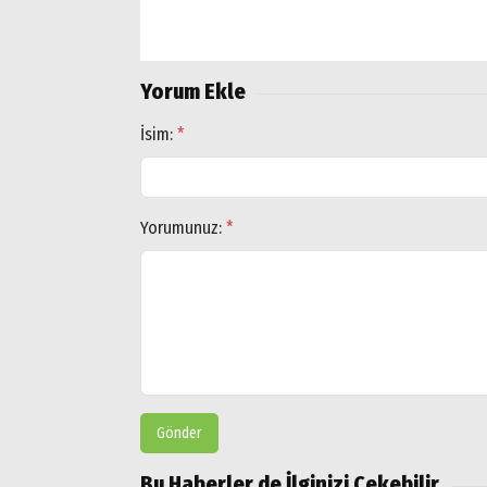
Yorum Ekle
İsim:
*
Yorumunuz:
*
Gönder
Bu Haberler de İlginizi Çekebilir