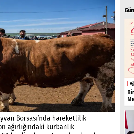
Gün
Ağ
Bi
Me
yvan Borsası’nda hareketlilik
on ağırlığındaki kurbanlık