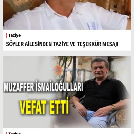
Taziye
SÖYLER AİLESİNDEN TAZİYE VE TEŞEKKÜR MESAJI
Taziye