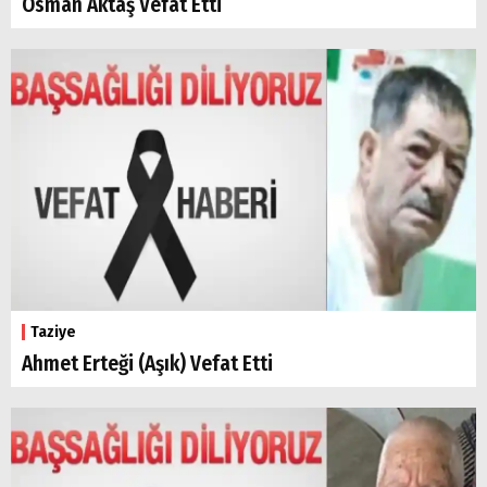
Osman Aktaş Vefat Etti
Arama
Popüler
Aramalar:
Ağrı
Doğubayazıt
Taziye
Ahmet Erteği (Aşık) Vefat Etti