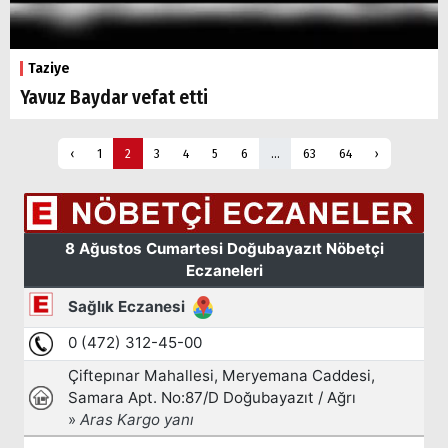
Taziye
Yavuz Baydar vefat etti
‹
1
2
3
4
5
6
...
63
64
›