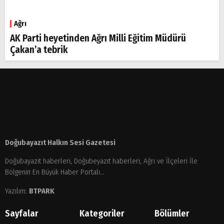
Ağrı
AK Parti heyetinden Ağrı Milli Eğitim Müdürü
Çakan’a tebrik
Doğubayazıt Halkın Sesi Gazetesi
Doğubayazıt haberleri, Doğubeyazıt haberleri, Ağrı ve İlçeleri İle
Bölgenin En Büyük Haber Portalı...
Yazılım:
BTPARK
Sayfalar
Kategoriler
Bölümler