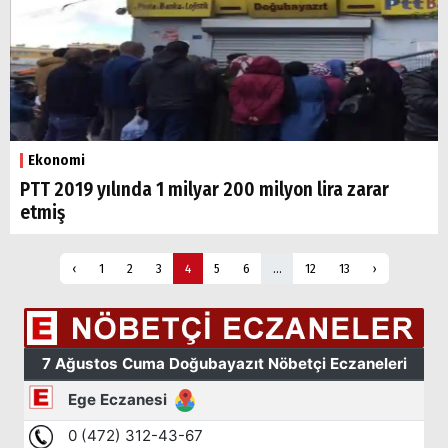
Ekonomi
PTT 2019 yılında 1 milyar 200 milyon lira zarar
etmiş
‹
1
2
3
4
5
6
...
12
13
›